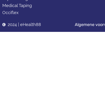
Medical Taping
Occiflex
2024 | eHealth88
Algemene voor