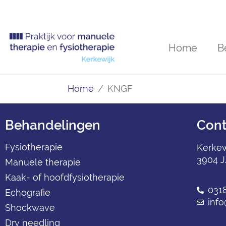
Home
B
Home
KNGF
Behandelingen
Con
Fysiotherapie
Kerkew
3904 J
Manuele therapie
Kaak- of hoofdfysiotherapie
031
Echografie
info
Shockwave
Dry needling