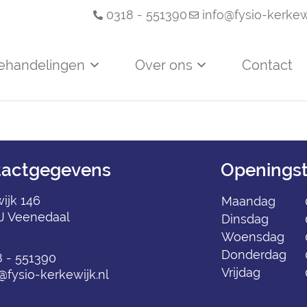
0318 - 551390
info@fysio-kerkewi
ehandelingen
Over ons
Contact
tactgegevens
Openingst
ijk 146
Maandag
J Veenedaal
Dinsdag
Woensdag
Donderdag
8 - 551390
Vrijdag
@fysio-kerkewijk.nl